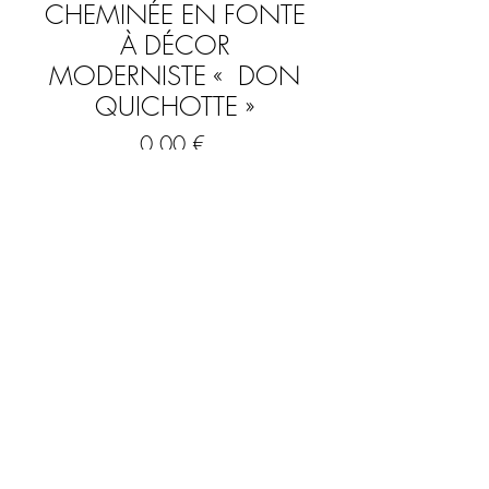
CHEMINÉE EN FONTE
À DÉCOR
MODERNISTE « DON
QUICHOTTE »
Prix
0,00 €
Rupture de stock
Très belle plaque de cheminée en fonte
Décor de Don Quichotte
Design moderniste dlg Picasso, braque
ou Dali
Signature en bas à droite ( illisible)
G.MAUNI ?
FAQ
Dimensions 58x 51 cm
Poids : environ 10 kg
Mentions légales & CGV