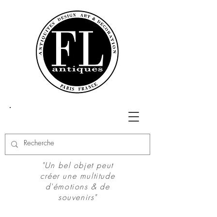
"Un bel objet peut
créer une multitude
d'émotions & de
souvenirs"