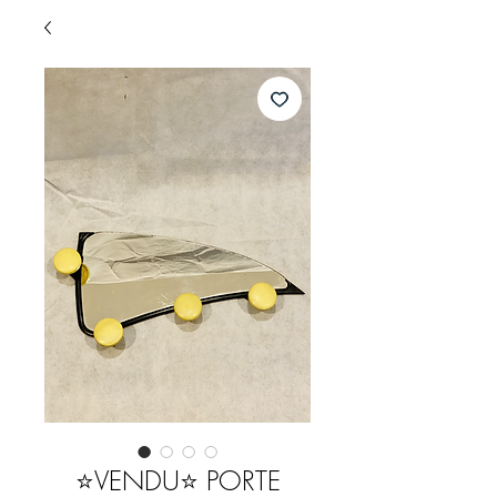
⭐️VENDU⭐️ PORTE