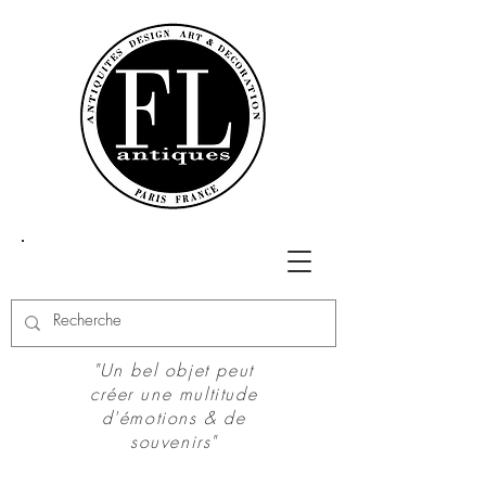
"Un bel objet peut
créer une multitude
d'émotions & de
souvenirs"