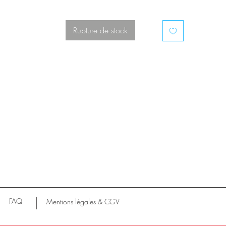
Dimensions :
Hauteur : 85 cm
Rupture de stock
Largeur pied : 33 cm
Diamètres pour pots : 16.5 cm
FAQ
Mentions légales & CGV