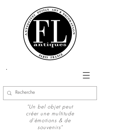
"Un bel objet peut
créer une multitude
d'émotions & de
souvenirs"