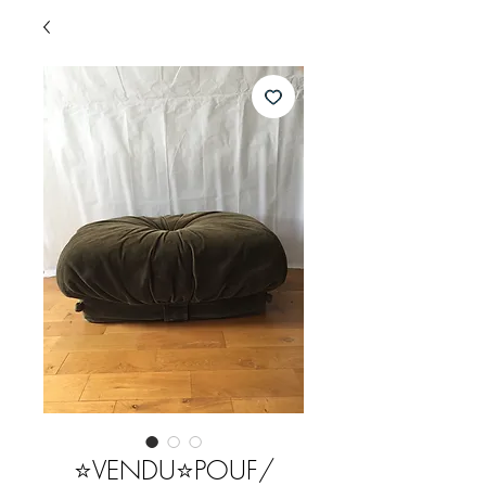
⭐️VENDU⭐️POUF/