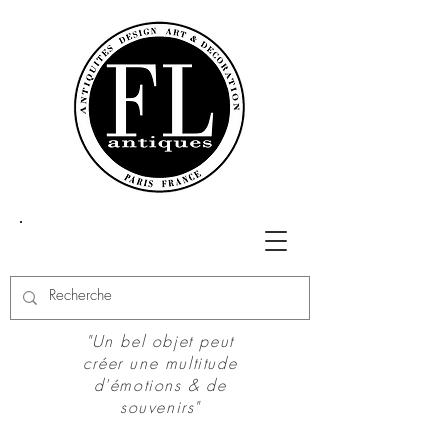
"Un bel objet peut
créer une multitude
d'émotions & de
souvenirs"