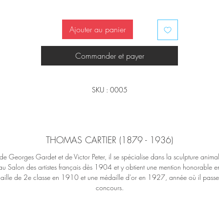
Poids : 2,4 Kg
Ajouter au panier
Usures à la patine
Commander et payer
SKU : 0005
THOMAS CARTIER (1879 - 1936)
de Georges Gardet et de Victor Peter, il se spécialise dans la sculpture animali
au Salon des artistes français dès 1904 et y obtient une mention honorable 
ille de 2e classe en 1910 et une médaille d'or en 1927, année où il passe
concours.