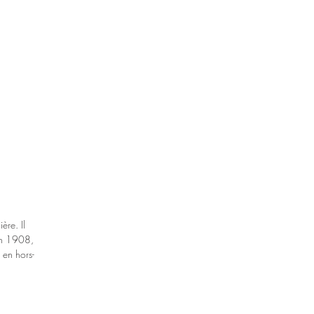
ère. Il
en 1908,
 en hors-