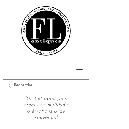
"Un bel objet peut
créer une multitude
d'émotions & de
souvenirs"