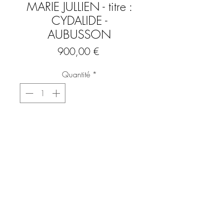
MARIE JULLIEN - titre :
CYDALIDE -
AUBUSSON
Prix
900,00 €
Quantité
*
Ajouter au panier
Commander et payer
Louis-Marie JULLIEN - 1904-1982
Titre : CYDALISE
Tapisserie d'Aubusson, signée,
LEGOUEIX Pierre, lissier à Aubusson.
Tapisserie en laine à décor