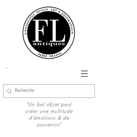
"Un bel objet peut
créer une multitude
d'émotions & de
souvenirs"